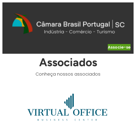
Pular
para
o
conteúdo
Associe-se
Associados
Conheça nossos associados