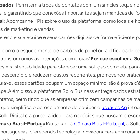
izados
: Permitem a troca de contatos com um simples toque no
l e garantindo que conexões importantes sejam mantidas de for
al
: Acompanhe KPIs sobre o uso da plataforma, como locais e ho
s de marketing e vendas.
Gerencie sua equipe e seus cartões digitais de forma eficiente p
 como o esquecimento de cartões de papel ou a dificuldade d
 transformamos as interações comerciais”
Por que escolher a Sol
dos e sustentabilidade para oferecer uma solução completa para
o desperdício e reduzem custos recorrentes, promovendo prátic
urável, esses cartões ocupam um espaço mínimo, são à prova d’
pel.Além disso, a plataforma Sollo Business entrega dados estra
ntatos, permitindo que as empresas otimizem campanhas de mar
 que simplifica o gerenciamento de equipes e
usuários.Ao
integ
llo Digital é a parceira ideal para negócios que buscam cresce
mara Brasil-Portugal
Ao se unir à
Câmara Brasil-Portugal
, a Sol
e portuguesas, oferecendo tecnologia inovadora para aprimorar 
es de vendas.